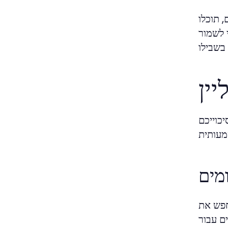
 תוכלו
 לשמור
יין
כוייכם
מים
חפש את
ם עבור