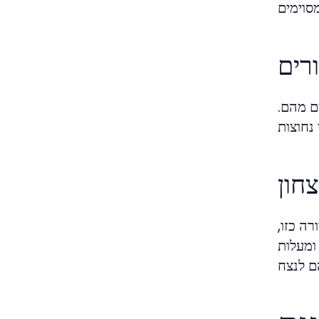
רים
ם מהם.
חון
ה כזו,
ומעלות