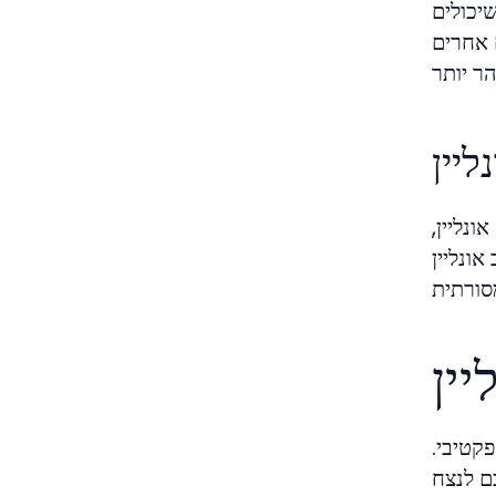
יכולים
 אחרים
יין
נליין,
ונליין
ין
קטיבי.