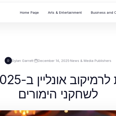
Home Page
Arts & Entertainment
Business and 
Dylan Garrett
·
December 14, 2025
·
News & Media Publishers
D
לשחקני הימורים