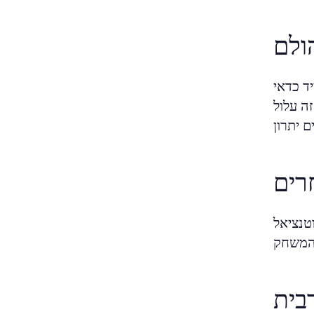
ולם
ד כדאי
ה עלול
רים
טנציאל
בית