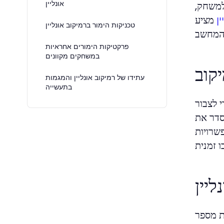
למשחק,
אונליין
מציע
ן
טכניקות הימור ברמיקוב אונליין
פרקטיקות הימורים אחראיות
במשחקים מקוונים
קוב
עתידו של רמיקוב אונליין והמגמות
בתעשייה
 לצבור
סדר את
שרויות
יין
חת מספר