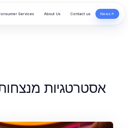
Consumer Services
About Us
Contact us
News