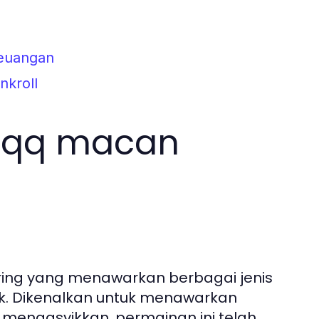
keuangan
nkroll
 qq macan
ing yang menawarkan berbagai jenis
. Dikenalkan untuk menawarkan
engasyikkan, permainan ini telah