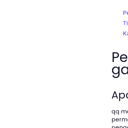
P
T
K
Pe
g
Ap
qq ma
perma
penga