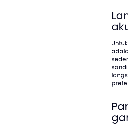
La
ak
Untuk
adala
seder
sandi
langs
prefe
Pa
ga