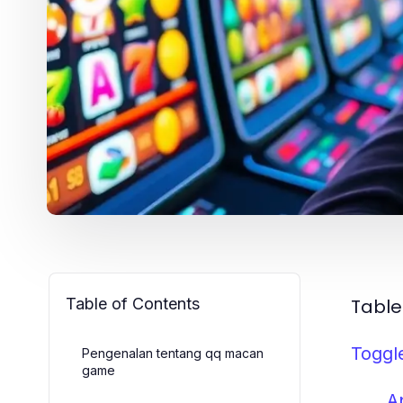
Table of Contents
Table
Toggl
Pengenalan tentang qq macan
game
A