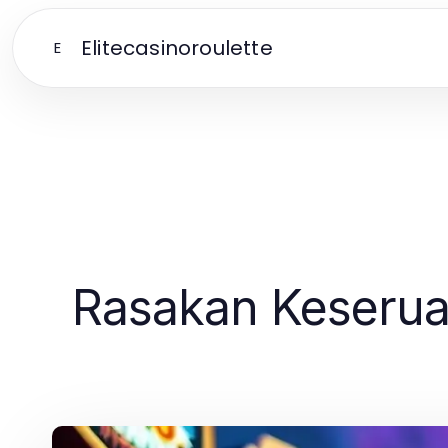
Elitecasinoroulette
E
Rasakan Keserua