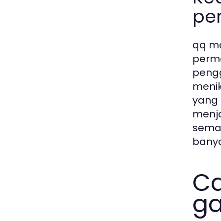
pe
qq m
perma
peng
menik
yang 
menja
semak
bany
Ca
g