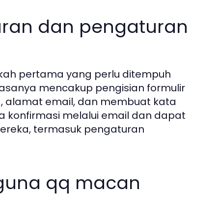
aran dan pengaturan
kah pertama yang perlu ditempuh
iasanya mencakup pengisian formulir
, alamat email, dan membuat kata
 konfirmasi melalui email dan dapat
mereka, termasuk pengaturan
guna qq macan