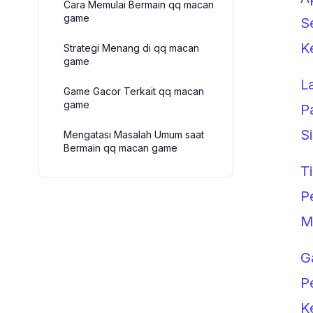
Cara Memulai Bermain qq macan
game
S
K
Strategi Menang di qq macan
game
L
Game Gacor Terkait qq macan
game
P
S
Mengatasi Masalah Umum saat
Bermain qq macan game
T
P
M
G
P
K