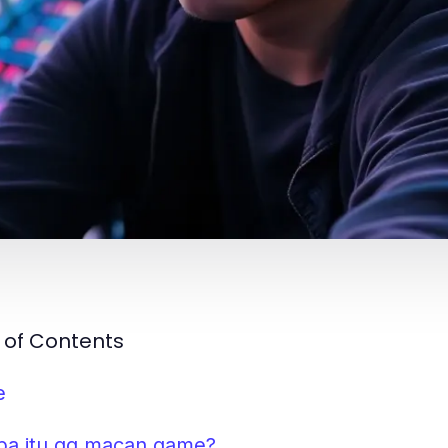
 of Contents
e
pa itu qq macan game?