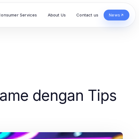
Consumer Services
About Us
Contact us
News
game dengan Tips