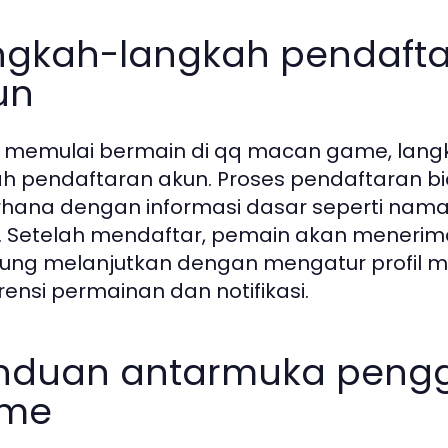
ngkah-langkah pendaft
un
 memulai bermain di qq macan game, lang
h pendaftaran akun. Proses pendaftaran b
hana dengan informasi dasar seperti nama
. Setelah mendaftar, pemain akan menerima
ung melanjutkan dengan mengatur profil 
rensi permainan dan notifikasi.
nduan antarmuka peng
me