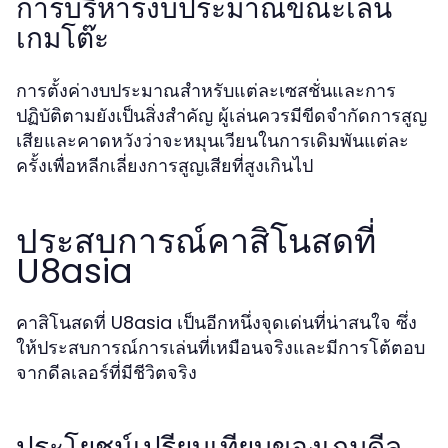
การบริหารงบประมาณขณะเล่น
เกมโต๊ะ
การตั้งค่างบประมาณสำหรับแต่ละเซสชั่นและการ
ปฏิบัติตามยังเป็นสิ่งสำคัญ ผู้เล่นควรมีขีดจำกัดการสูญ
เสียและคาดหวังว่าจะหมุนเวียนในการเดิมพันแต่ละ
ครั้งเพื่อหลีกเลี่ยงการสูญเสียที่สูงเกินไป
ประสบการณ์คาสิโนสดที่
U8asia
คาสิโนสดที่ U8asia เป็นอีกหนึ่งจุดเด่นที่น่าสนใจ ซึ่ง
ให้ประสบการณ์การเล่นที่เหมือนจริงและมีการโต้ตอบ
จากดีลเลอร์ที่มีชีวิตจริง
ประโยชน์เปรียบเทียบของเกมดีล