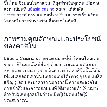
ขึ้นใหม่ ซึ่งมอบโอกาสชนะที่สูงสำหรับทุกคน เมื่อคุณ
ลงทะเบียนที่
คุณจะได้สัมผัส
u8asia casino
ประสบการณ์การเล่นเกมที่ราบรื่นและรวดเร็ว พร้อม
โอกาสในการรับรางวัลแจ็คพอตในทันที
ภาพรวมคุณลักษณะและประโยชน์
ของคาสิโน
U8asia Casino มีลักษณะเฉพาะที่ทำให้มันโดดเด่น
จากคาสิโนออนไลน์อื่น ๆ ด้วยการเสนอเกมที่หลาก
หลายและระบบการจ่ายเงินที่รวดเร็ว คาสิโนนี้ไม่ได้มี
เพียงแค่สล็อตเท่านั้น แต่ยังมีเกมโต๊ะต่าง ๆ เช่น แบล็ค
แจ็ค, รูเล็ต และบาคาร่า นอกจากนี้ ความสะดวกใน
การเข้าถึงและการออกแบบที่ใช้งานง่ายทำให้เหมาะ
สำหรับผู้เล่นทุกคนไม่ว่าจะเป็นผู้เริ่มต้นหรือผู้มี
ประสบการณ์