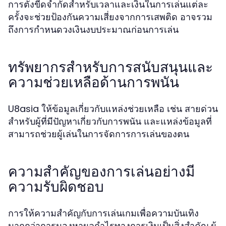
การตั้งขีดจำกัดสำหรับเวลาและเงินในการเล่นแต่ละ
ครั้งจะช่วยป้องกันความเสี่ยงจากการเสพติด อาจรวม
ถึงการกำหนดวงเงินงบประมาณก่อนการเล่น
ทรัพยากรสำหรับการสนับสนุนและ
ความช่วยเหลือด้านการพนัน
U8asia ให้ข้อมูลเกี่ยวกับแหล่งช่วยเหลือ เช่น สายด่วน
สำหรับผู้ที่มีปัญหาเกี่ยวกับการพนัน และแหล่งข้อมูลที่
สามารถช่วยผู้เล่นในการจัดการการเล่นของตน
ความสำคัญของการเล่นอย่างมี
ความรับผิดชอบ
การให้ความสำคัญกับการเล่นเกมเพื่อความบันเทิง
มากกว่าการมองหาผลกำไรทางการเงินเป็นสิ่งสำคัญ ผู้