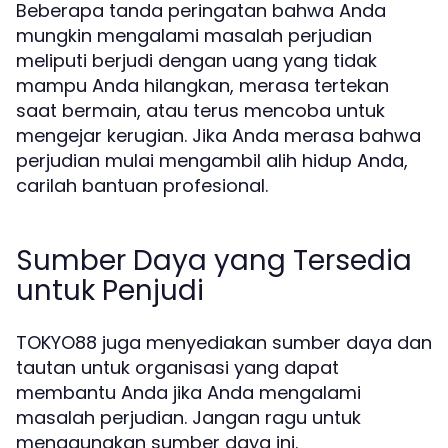
Beberapa tanda peringatan bahwa Anda
mungkin mengalami masalah perjudian
meliputi berjudi dengan uang yang tidak
mampu Anda hilangkan, merasa tertekan
saat bermain, atau terus mencoba untuk
mengejar kerugian. Jika Anda merasa bahwa
perjudian mulai mengambil alih hidup Anda,
carilah bantuan profesional.
Sumber Daya yang Tersedia
untuk Penjudi
TOKYO88 juga menyediakan sumber daya dan
tautan untuk organisasi yang dapat
membantu Anda jika Anda mengalami
masalah perjudian. Jangan ragu untuk
menggunakan sumber daya ini.