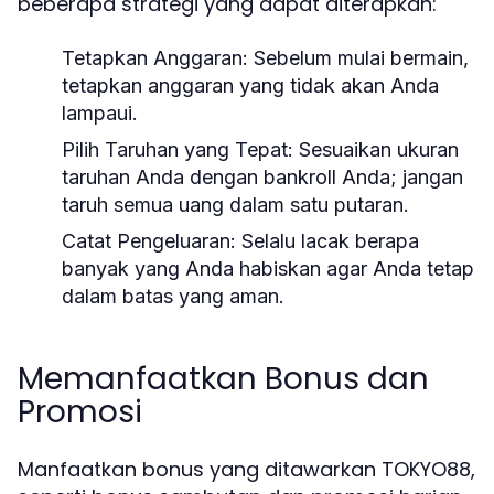
beberapa strategi yang dapat diterapkan:
Tetapkan Anggaran:
Sebelum mulai bermain,
tetapkan anggaran yang tidak akan Anda
lampaui.
Pilih Taruhan yang Tepat:
Sesuaikan ukuran
taruhan Anda dengan bankroll Anda; jangan
taruh semua uang dalam satu putaran.
Catat Pengeluaran:
Selalu lacak berapa
banyak yang Anda habiskan agar Anda tetap
dalam batas yang aman.
Memanfaatkan Bonus dan
Promosi
Manfaatkan bonus yang ditawarkan TOKYO88,